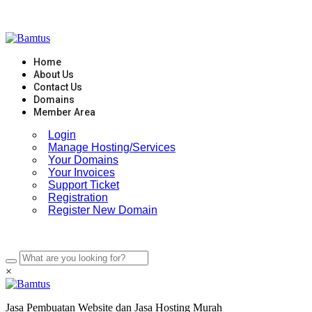
Skip
to
content
Home
About Us
Contact Us
Domains
Member Area
Login
Manage Hosting/Services
Your Domains
Your Invoices
Support Ticket
Registration
Register New Domain
×
Jasa Pembuatan Website dan Jasa Hosting Murah