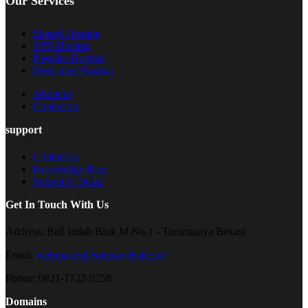
Our Services
Shared Hosting
VPS Hosting
Reseller Hosting
Dedicated Hosting
About us
Contact us
support
Contact us
Knowledge Base
Submit A Ticket
Get In Touch With Us
Address:
Bali Indah Blok M No.1 - Tarumajaya Bekasi
Email:
webmaster@solusiwebsite.net
Phone:
0821-1722-9258
Domains