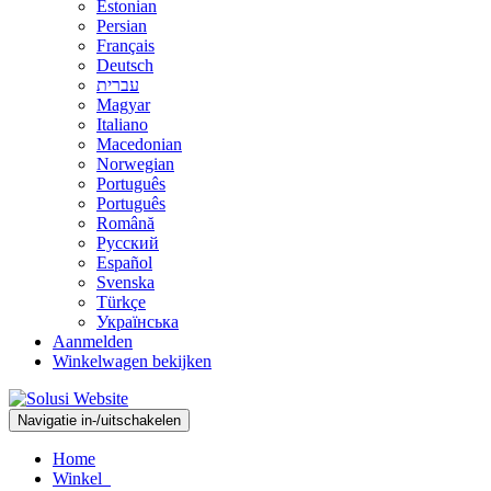
Estonian
Persian
Français
Deutsch
עברית
Magyar
Italiano
Macedonian
Norwegian
Português
Português
Română
Русский
Español
Svenska
Türkçe
Українська
Aanmelden
Winkelwagen bekijken
Navigatie in-/uitschakelen
Home
Winkel