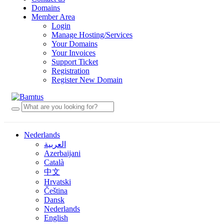
Domains
Member Area
Login
Manage Hosting/Services
Your Domains
Your Invoices
Support Ticket
Registration
Register New Domain
Nederlands
العربية
Azerbaijani
Català
中文
Hrvatski
Čeština
Dansk
Nederlands
English