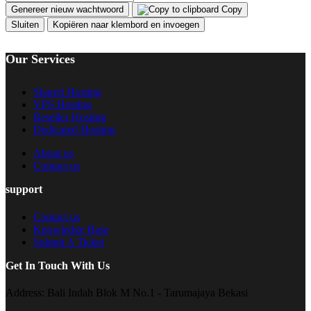
Genereer nieuw wachtwoord
Copy
Sluiten
Kopiëren naar klembord en invoegen
Our Services
Shared Hosting
VPS Hosting
Reseller Hosting
Dedicated Hosting
About us
Contact us
support
Contact us
Knowledge Base
Submit A Ticket
Get In Touch With Us
Address:
Bali Indah Blok M No.1 - Tarumajaya Bekasi