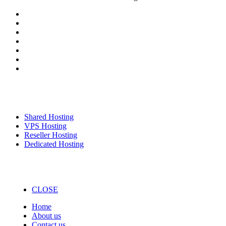
Our Services
Shared Hosting
VPS Hosting
Reseller Hosting
Dedicated Hosting
CLOSE
Home
About us
Contact us