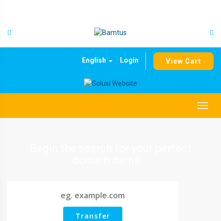
Skip
to
content
English
Login
View Cart
Togg
navig
Begin the search for your perfect
domain name...